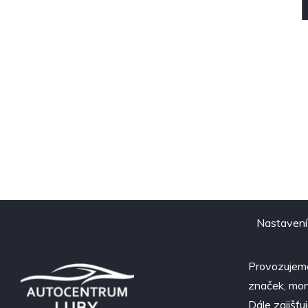
Nastavení
Provozujeme
značek, mont
Dále zajišťu