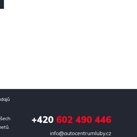
údajů
+420
602 490 446
všech
metů.
info@autocentrumluby.cz