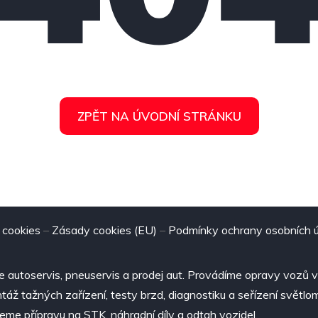
ZPĚT NA ÚVODNÍ STRÁNKU
 cookies
–
Zásady cookies (EU)
–
Podmínky ochrany osobních 
 autoservis, pneuservis a prodej aut. Provádíme opravy vozů 
áž tažných zařízení, testy brzd, diagnostiku a seřízení světlo
jeme přípravu na STK, náhradní díly a odtah vozidel.