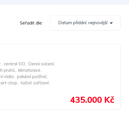
Datum přidání: nejnovější
Seřadit dle:
y
,
central DO
,
Denní svícení
,
ích pruhů
,
klimatizace
,
ní rádio
,
palubní počítač
,
tart-stop
,
tažné zařízení
,
435.000 Kč