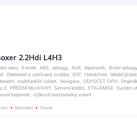
oxer 2.2Hdi L4H3
ické okno
,
6-kvalt
,
ABS
,
airbagy
,
AUX
,
Bluetooth
,
Boční airbag
af
,
Elektrická a vyhřívaná zrcátka
,
ESP
,
Handsfree
,
hlídání jízdn
axidot
,
multifunkční volant
,
Navigace
,
ODPOČET DPH
,
Originál
y Z
,
PŘEDNÍ MLHOVKY
,
Servisní knížka
,
STK+EMISE
,
Systém s
kovní teploměr
,
výškově nastavitelný volant
5 km
Manuální
Diesel