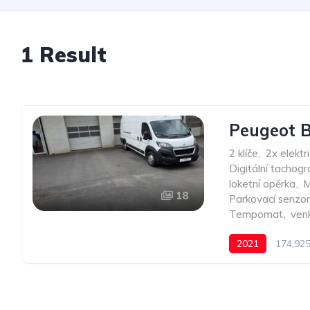
1 Result
Peugeot B
2 klíče
,
2x elektr
Digitální tachogr
loketní opěrka
,
M
18
Parkovací senzor
Tempomat
,
ven
2021
174,92