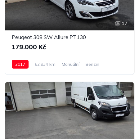
17
Peugeot 308 SW Allure PT130
179.000 Kč
2017
62,934 km
Manuální
Benzin