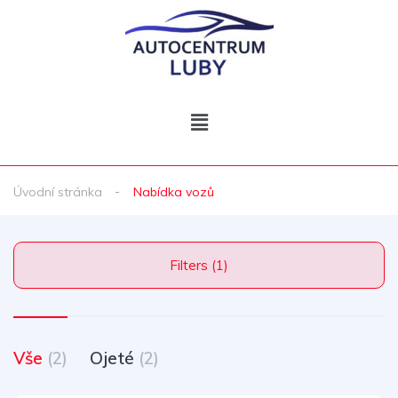
Úvodní stránka
Nabídka vozů
Filters (1)
Vše
(2)
Ojeté
(2)