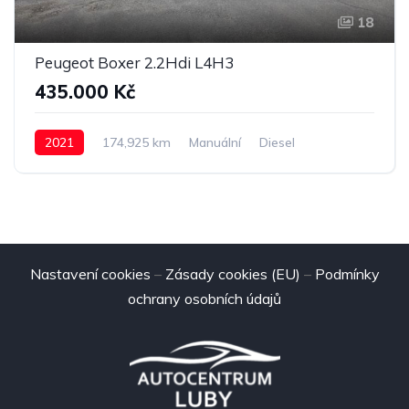
18
Peugeot Boxer 2.2Hdi L4H3
435.000 Kč
2021
174,925 km
Manuální
Diesel
Nastavení cookies
–
Zásady cookies (EU)
–
Podmínky
ochrany osobních údajů