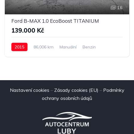
16
Ford B-MAX 1.0 EcoBoost TITANIUM
139.000 Kč
2015
86,006 km
Manuální
Benzin
Nastavení cookies
–
Zásady cookies (EU)
–
Podmínky
ochrany osobních údajů