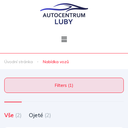
Úvodní stránka
Nabídka vozů
Filters (1)
Vše
(2)
Ojeté
(2)