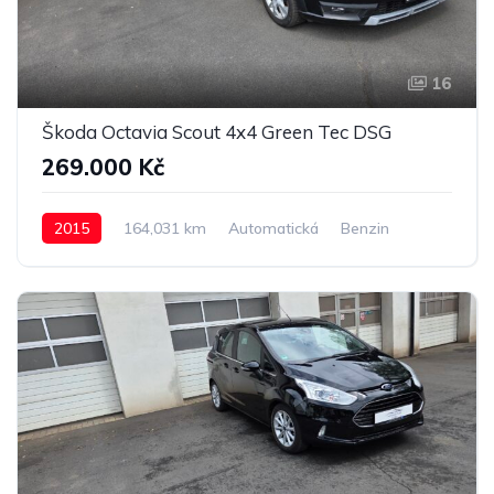
16
Škoda Octavia Scout 4x4 Green Tec DSG
269.000 Kč
2015
164,031 km
Automatická
Benzin
4x4