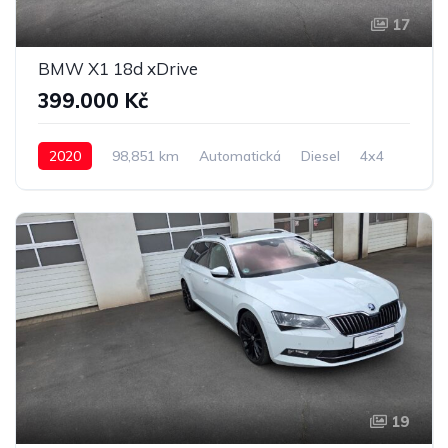
17
BMW X1 18d xDrive
399.000 Kč
2020
98,851 km
Automatická
Diesel
4x4
19