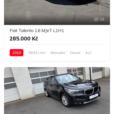
16
Fiat Talento 1.6 MJeT L1H1
285.000 Kč
2019
99,611 km
Manuální
Diesel
4x2