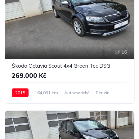
16
Škoda Octavia Scout 4x4 Green Tec DSG
269.000 Kč
2015
164,031 km
Automatická
Benzin
4x4