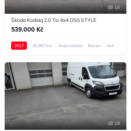
16
Škoda Kodiaq 2.0 Tsi 4x4 DSG STYLE
539.000 Kč
2017
91,867 km
Automatická
Benzin
4x4
18