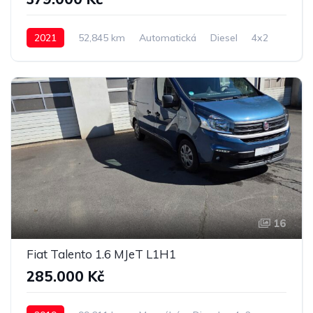
2021
52,845 km
Automatická
Diesel
4x2
16
Fiat Talento 1.6 MJeT L1H1
285.000 Kč