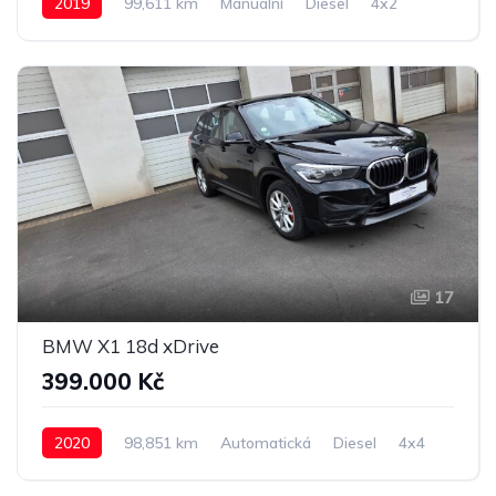
2019
99,611 km
Manuální
Diesel
4x2
17
BMW X1 18d xDrive
399.000 Kč
2020
98,851 km
Automatická
Diesel
4x4