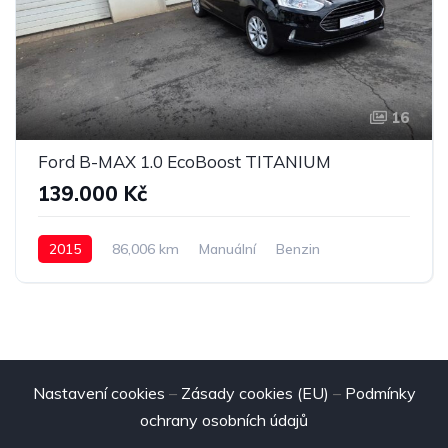
16
Ford B-MAX 1.0 EcoBoost TITANIUM
139.000 Kč
2015
86,006 km
Manuální
Benzin
Nastavení cookies
–
Zásady cookies (EU)
–
Podmínky
ochrany osobních údajů