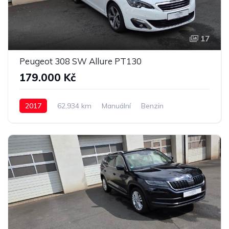
17
Peugeot 308 SW Allure PT130
179.000 Kč
2017
62,934 km
Manuální
Benzin