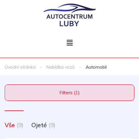
Úvodní stránka
Nabídka vozů
Automobil
Filters (1)
Vše
(9)
Ojeté
(9)