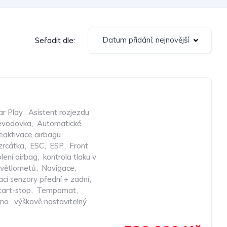
Datum přidání: nejnovější
Seřadit dle:
ar Play
,
Asistent rozjezdu
evodovka
,
Automatické
aktivace airbagu
 zrcátka
,
ESC
,
ESP
,
Front
olení airbag
,
kontrola tlaku v
světlometů
,
Navigace
,
cí senzory přední + zadní
,
tart-stop
,
Tempomat
,
kno
,
výškově nastavitelný