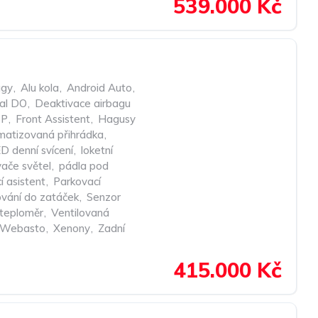
539.000 Kč
agy
,
Alu kola
,
Android Auto
,
ral DO
,
Deaktivace airbagu
SP
,
Front Assistent
,
Hagusy
imatizovaná přihrádka
,
D denní svícení
,
loketní
vače světel
,
pádla pod
í asistent
,
Parkovací
ování do zatáček
,
Senzor
 teploměr
,
Ventilovaná
Webasto
,
Xenony
,
Zadní
415.000 Kč