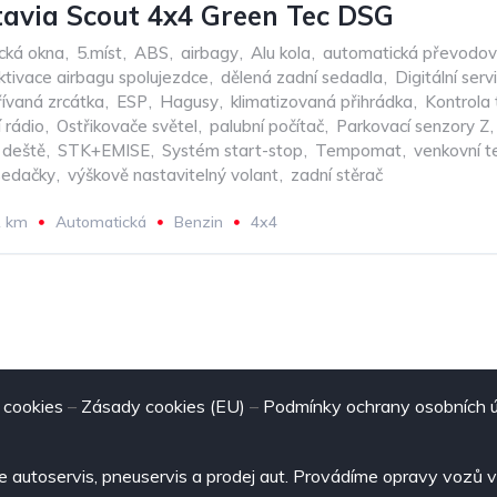
avia Scout 4x4 Green Tec DSG
ická okna
,
5.míst
,
ABS
,
airbagy
,
Alu kola
,
automatická převodo
tivace airbagu spolujezdce
,
dělená zadní sedadla
,
Digitální serv
řívaná zrcátka
,
ESP
,
Hagusy
,
klimatizovaná přihrádka
,
Kontrola 
í rádio
,
Ostřikovače světel
,
palubní počítač
,
Parkovací senzory Z
,
 deště
,
STK+EMISE
,
Systém start-stop
,
Tempomat
,
venkovní t
sedačky
,
výškově nastavitelný volant
,
zadní stěrač
1 km
Automatická
Benzin
4x4
 cookies
–
Zásady cookies (EU)
–
Podmínky ochrany osobních 
 autoservis, pneuservis a prodej aut. Provádíme opravy vozů 