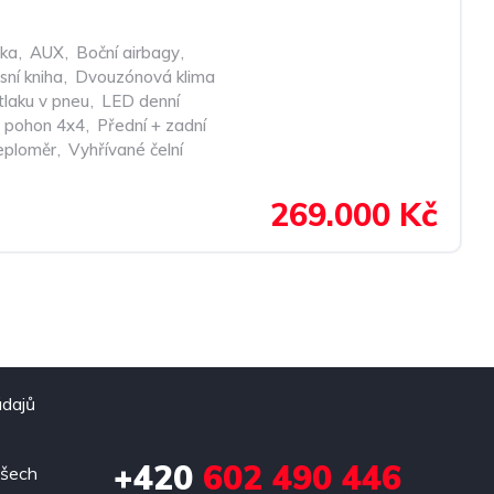
vka
,
AUX
,
Boční airbagy
,
isní kniha
,
Dvouzónová klima
tlaku v pneu
,
LED denní
pohon 4x4
,
Přední + zadní
eploměr
,
Vyhřívané čelní
269.000 Kč
údajů
+420
602 490 446
všech