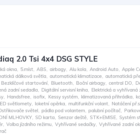
iaq 2.0 Tsi 4x4 DSG STYLE
cká okna
,
5.míst
,
ABS
,
airbagy
,
Alu kola
,
Android Auto
,
Apple C
atická dálková světla
,
automatická klimatizace
,
automatická př
Bezklíčové startování
,
Bluetooth
,
Boční airbagy
,
central DO
,
De
ená zadní sedadla
,
Digitální servisní kniha
,
Elektrická a vyhřívaná
sy
,
Handsfree
,
isofix
,
Kessy systém
,
klimatizovaná přihrádka
,
k
ED světlomety
,
loketní opěrka
,
multifunkční volant
,
Natáčení př.
Ostřikovače světel
,
pádla pod volantem
,
palubní počítač
,
Parkova
DNÍ MLHOVKY
,
SD karta
,
Senzor deště
,
STK+EMISE
,
Systém s
ěr
,
Volba jízdního režimu
,
Vyhřívané sedačky
,
Vyhřívané zadní o
rač