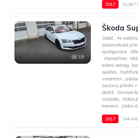
2017
91,867
Škoda Sup
3xklíč
,
4x elektri
automatická př
spolujezdce
,
děl
19
,
Handsfree
,
hlí
kolení airbag
,
ko
opěrka
,
multifun
volantem
,
palub
senzory přední +
deště
,
Servisní k
sedadla
,
Volba j
kamera
,
zadní s
2017
144,44