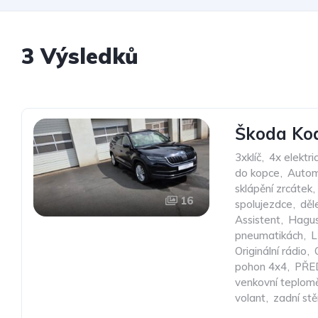
3 Výsledků
Škoda Kod
3xklíč
,
4x elektri
do kopce
,
Autom
sklápění zrcátek
,
16
spolujezdce
,
děl
Assistent
,
Hagu
pneumatikách
,
L
Originální rádio
,
pohon 4x4
,
PŘE
venkovní teplom
volant
,
zadní stě