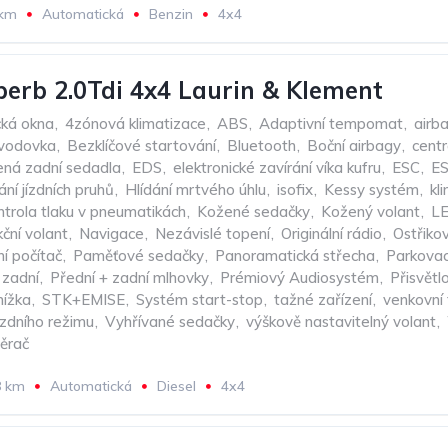
 km
Automatická
Benzin
4x4
erb 2.0Tdi 4x4 Laurin & Klement
cká okna
,
4zónová klimatizace
,
ABS
,
Adaptivní tempomat
,
airb
evodovka
,
Bezklíčové startování
,
Bluetooth
,
Boční airbagy
,
cent
ená zadní sedadla
,
EDS
,
elektronické zavírání víka kufru
,
ESC
,
E
dání jízdních pruhů
,
Hlídání mrtvého úhlu
,
isofix
,
Kessy systém
,
kl
ntrola tlaku v pneumatikách
,
Kožené sedačky
,
Kožený volant
,
LE
kční volant
,
Navigace
,
Nezávislé topení
,
Originální rádio
,
Ostřiko
ní počítač
,
Paměťové sedačky
,
Panoramatická střecha
,
Parkovac
 zadní
,
Přední + zadní mlhovky
,
Prémiový Audiosystém
,
Přisvětl
nížka
,
STK+EMISE
,
Systém start-stop
,
tažné zařízení
,
venkovní
ízdního režimu
,
Vyhřívané sedačky
,
výškově nastavitelný volant
,
těrač
8 km
Automatická
Diesel
4x4