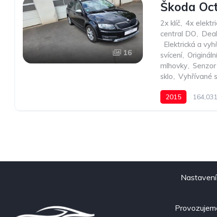
Škoda Oct
2x klíč
,
4x elektr
central DO
,
Deak
,
Elektrická a vyh
16
svícení
,
Origináln
mlhovky
,
Senzor
sklo
,
Vyhřívané 
2015
164,03
Nastavení
Provozujeme