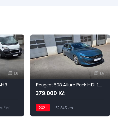
18
16
L4H3
Peugeot 508 Allure Pack HDi 130 AUTOMATIC
379.000 Kč
uální
2021
52,845 km
Automatická
Diesel
4x2