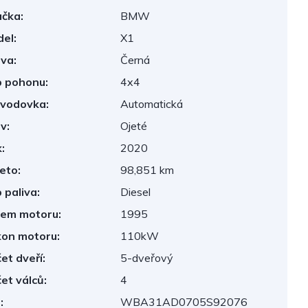
čka:
BMW
el:
X1
va:
Černá
 pohonu:
4x4
vodovka:
Automatická
v:
Ojeté
:
2020
eto:
98,851 km
 paliva:
Diesel
em motoru:
1995
on motoru:
110kW
et dveří:
5-dveřový
et válců:
4
:
WBA31AD0705S92076