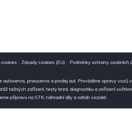
 cookies
–
Zásady cookies (EU)
–
Podmínky ochrany osobních 
 autoservis, pneuservis a prodej aut. Provádíme opravy vozů 
áž tažných zařízení, testy brzd, diagnostiku a seřízení světlo
jeme přípravu na STK, náhradní díly a odtah vozidel.
ign
DriveSpace
.