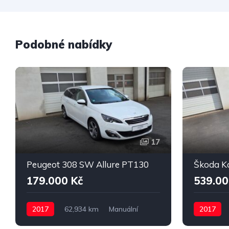
Podobné nabídky
17
Peugeot 308 SW Allure PT130
179.000 Kč
539.00
2017
62,934 km
Manuální
2017
Benzin
Automatic