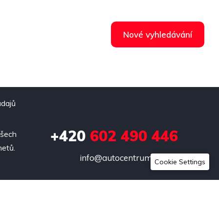
Nové vyhledávání
údajů
+420
602 490 446
všech
metů.
info@autocentrumluby.cz
Cookie Settings