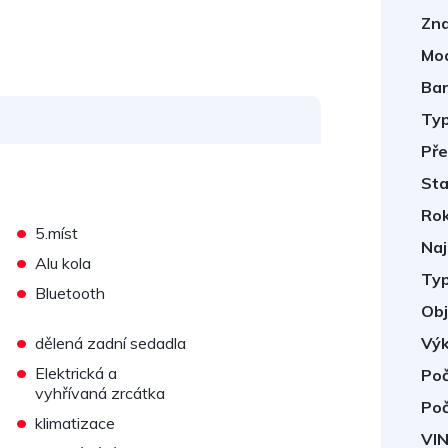
Zna
Mod
Bar
Typ
Pře
Sta
Rok
•
5.míst
Naj
•
Alu kola
Typ
•
Bluetooth
Obj
•
dělená zadní sedadla
Výk
•
Elektrická a
Poč
vyhřívaná zrcátka
Poč
•
klimatizace
VIN