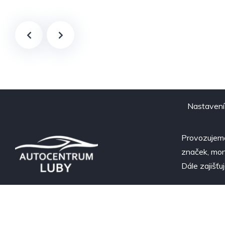
Nastavení
Provozujeme
značek, mont
Dále zajišťu
Copyright 2024 ©
DriveSpace
. All Rights Reserved & Des