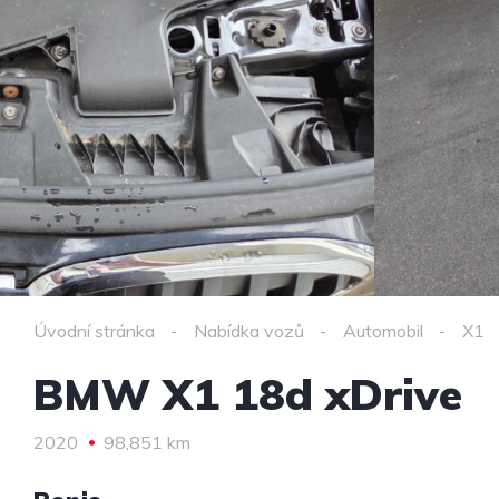
Úvodní stránka
Nabídka vozů
Automobil
X1
BMW X1 18d xDrive
2020
98,851 km