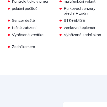
•
•
Kontrola tlaku v pneu
multifunkční volant
•
•
palubní počítač
Parkovací senzory
přední + zadní
•
•
Senzor deště
STK+EMISE
•
•
tažné zařízení
venkovní teploměr
•
•
Vyhřívaná zrcátka
Vyhřívané zadní okno
•
Zadní kamera