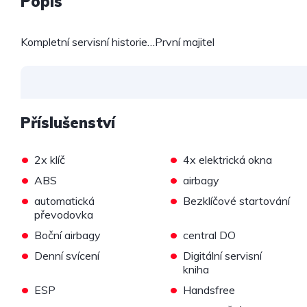
Popis
Kompletní servisní historie…První majitel
Příslušenství
•
•
2x klíč
4x elektrická okna
•
•
ABS
airbagy
•
•
automatická
Bezklíčové startování
převodovka
•
•
Boční airbagy
central DO
•
•
Denní svícení
Digitální servisní
kniha
•
•
ESP
Handsfree