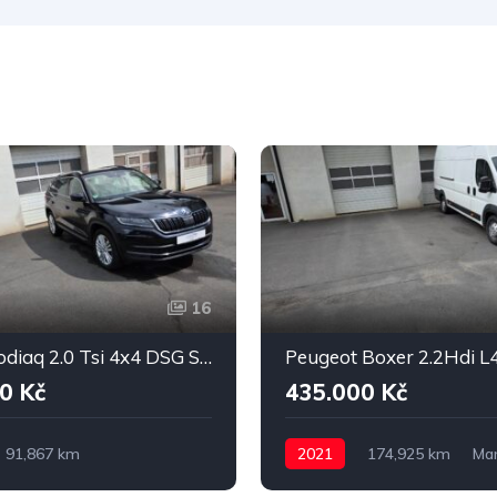
16
Škoda Kodiaq 2.0 Tsi 4x4 DSG STYLE
Peugeot Boxer 2.2Hdi 
0 Kč
435.000 Kč
91,867 km
2021
174,925 km
Man
ká
Benzin
4x4
Diesel