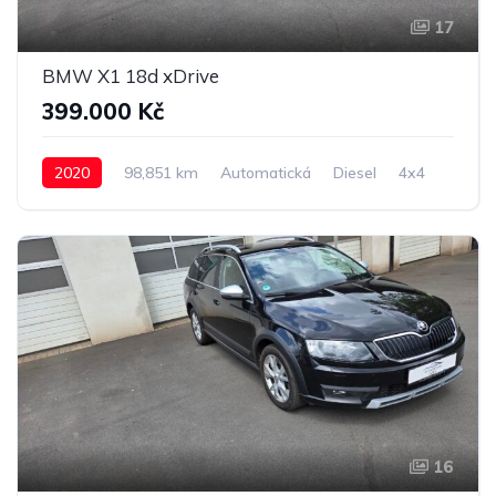
17
BMW X1 18d xDrive
399.000 Kč
2020
98,851 km
Automatická
Diesel
4x4
16